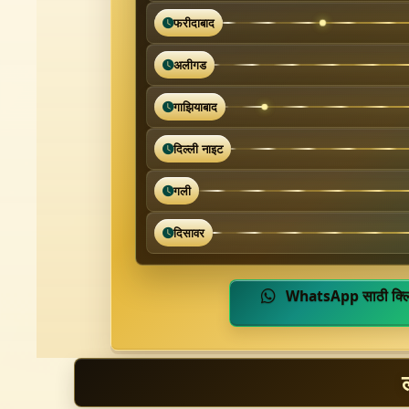
फरीदाबाद
अलीगड
गाझियाबाद
दिल्ली नाइट
गली
दिसावर
WhatsApp साठी क्ल