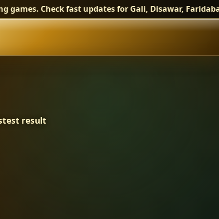
 games. Check fast updates for Gali, Disawar, Faridabad
 2026, Sattaking re
stest result