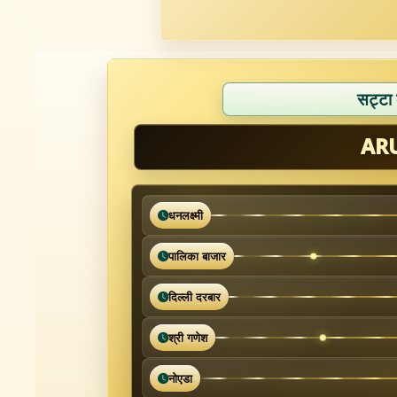
सट्टा
AR
धनलक्ष्मी
पालिका बाजार
दिल्ली दरबार
श्री गणेश
नोएडा