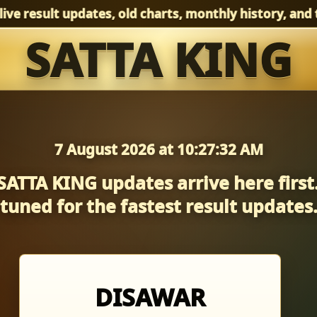
result updates, old charts, monthly history, and t
SATTA KING
7 August 2026 at 10:27:33 AM
SATTA KING updates arrive here first
tuned for the fastest result updates
DISAWAR