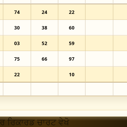
74
24
22
30
38
60
03
52
59
75
66
97
22
10
ੋਰ ਰਿਕਾਰਡ ਚਾਰਟ ਵੇਖੋ