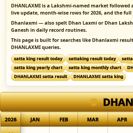
DHANLAXMI
is a Lakshmi-named market followed al
live update, month-wise rows for 2026, and the full 
Dhanlaxmi — also spelt Dhan Laxmi or Dhan Lakshm
Ganesh in daily record routines.
This page is built for searches like Dhanlaxmi res
DHANLAXMI queries.
satta king result today
sattaking result today
satta
satta king yearly chart
satta king monthly chart
D
DHANLAXMI satta result
DHANLAXMI satta king
DHANL
2026
JAN
FEB
MAR
APR