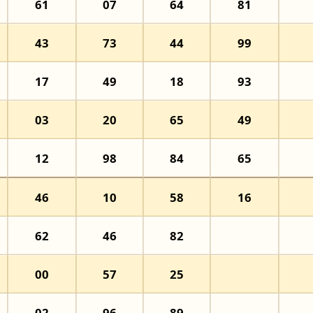
61
07
64
81
43
73
44
99
17
49
18
93
03
20
65
49
12
98
84
65
46
10
58
16
62
46
82
00
57
25
02
96
89