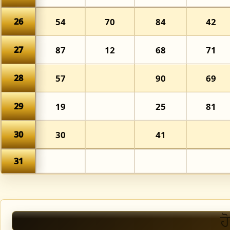
54
70
84
42
26
87
12
68
71
27
57
90
69
28
19
25
81
29
30
41
30
31
ਹ