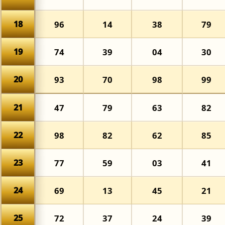
96
14
38
79
18
74
39
04
30
19
93
70
98
99
20
47
79
63
82
21
98
82
62
85
22
77
59
03
41
23
69
13
45
21
24
72
37
24
39
25