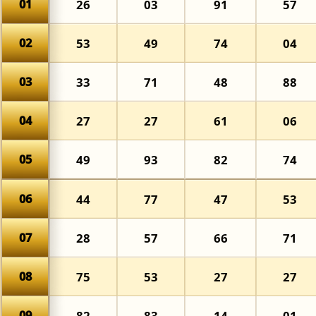
26
03
91
57
01
53
49
74
04
02
33
71
48
88
03
27
27
61
06
04
49
93
82
74
05
44
77
47
53
06
28
57
66
71
07
75
53
27
27
08
82
83
14
01
09