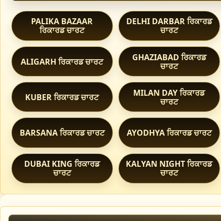
PALIKA BAZAAR
DELHI DARBAR ਰਿਕਾਰਡ
ਰਿਕਾਰਡ ਚਾਰਟ
ਚਾਰਟ
GHAZIABAD ਰਿਕਾਰਡ
ALIGARH ਰਿਕਾਰਡ ਚਾਰਟ
ਚਾਰਟ
MILAN DAY ਰਿਕਾਰਡ
KUBER ਰਿਕਾਰਡ ਚਾਰਟ
ਚਾਰਟ
BARSANA ਰਿਕਾਰਡ ਚਾਰਟ
AYODHYA ਰਿਕਾਰਡ ਚਾਰਟ
DUBAI KING ਰਿਕਾਰਡ
KALYAN NIGHT ਰਿਕਾਰਡ
ਚਾਰਟ
ਚਾਰਟ